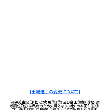
[出場選手の変更について]
岡谷美由紀（浜松・選考順位3位）及び金田悠伽（浜松・選
考順位7位）は私病のため欠場となり、補欠の本田仁恵（川
口）、藤本梨恵（伊勢崎）が繰り上がりで出場となります。