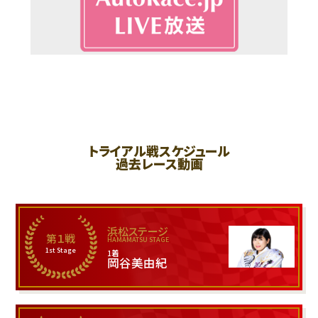
トライアル戦スケジュール
過去レース動画
浜松ステージ
第１戦
HAMAMATSU STAGE
1st Stage
1着
岡谷美由紀