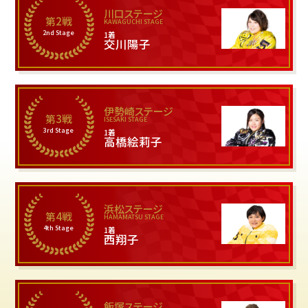
川口ステージ
第2戦
KAWAGUCHI STAGE
2nd Stage
1着
交川陽子
伊勢崎ステージ
第3戦
ISESAKI STAGE
3rd Stage
1着
高橋絵莉子
浜松ステージ
第4戦
HAMAMATSU STAGE
4th Stage
1着
西翔子
飯塚ステージ