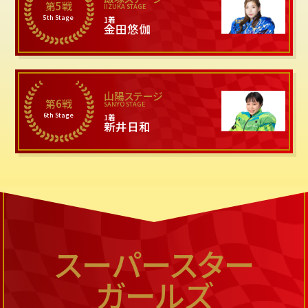
第5戦
IIZUKA STAGE
5th Stage
1着
金田悠伽
山陽ステージ
第6戦
SANYO STAGE
6th Stage
1着
新井日和
スーパースター
ガールズ